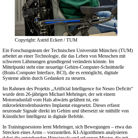
Copyright: Astrid Eckert / TUM
Ein Forschungsteam der Technischen Universität München (TUM)
arbeitet an einer Technologie, die das Leben von Menschen mit
schweren Lähmungen grundlegend verändern könnte. Im
Mittelpunkt steht eine neuartige Gehirn-Computer-Schnittstelle
(Brain-Computer Interface, BCI), die es ermöglicht, digitale
Systeme allein durch Gedanken zu steuern.
Im Rahmen des Projekts „Artificial Intelligence for Neuro Deficits“
wurde dem 26-jährigen Michael Mehringer, der seit einem
Motorradunfall vom Hals abwärts gelähmt ist, ein
mikroelektrodenbasiertes Implantat eingesetzt. Dieses erfasst
neuronale Signale direkt im Gehirn und übersetzt sie mithilfe von
Künstlicher Intelligenz in digitale Befehle.
In Trainingssessions lernt Mehringer, sich Bewegungen – etwa das
Strecken eines Arms – vorzustellen. KI-Algorithmen analysieren
dabei die entstehenden Hirnsignale und erkennen Muster, die mit